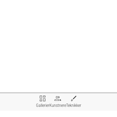
i tilbyr norske rammeverksteder, gallerier, fotografer o.l som
r kunst, mulighet til å selge sine bilder hos Cornice, og et
F
Gallerier
Kunstnere
Teknikker
alkulasjonsprogram for innramming.
K
G