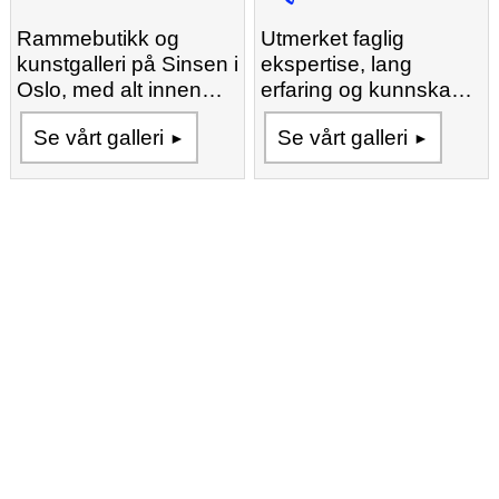
Rammebutikk og
Utmerket faglig
kunstgalleri på Sinsen i
ekspertise, lang
Oslo, med alt innen
erfaring og kunnskap
innramming og
om hvordan rammer
Se vårt galleri
Se vårt galleri
kunstverk.
fremhever kunst.